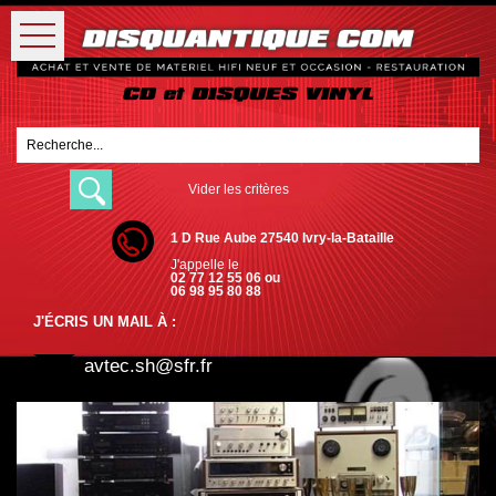
Vider les critères
1 D Rue Aube 27540 Ivry-la-Bataille
J'appelle le
02 77 12 55 06 ou
06 98 95 80 88
J'ÉCRIS UN MAIL À :
avtec.sh@sfr.fr