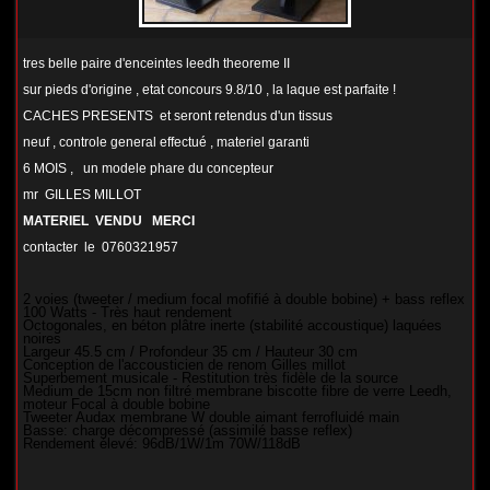
tres belle paire d'enceintes leedh theoreme II
sur pieds d'origine , etat concours 9.8/10 , la laque est parfaite !
CACHES PRESENTS et seront retendus d'un tissus
neuf , controle general effectué , materiel garanti
6 MOIS , un modele phare du concepteur
mr GILLES MILLOT
MATERIEL VENDU MERCI
contacter le 0760321957
2 voies (tweeter / medium focal mofifié à double bobine) + bass reflex
100 Watts - Très haut rendement
Octogonales, en béton plâtre inerte (stabilité accoustique) laquées
noires
Largeur 45.5 cm / Profondeur 35 cm / Hauteur 30 cm
Conception de l'accousticien de renom Gilles millot
Superbement musicale - Restitution très fidèle de la source
Medium de 15cm non filtré membrane biscotte fibre de verre Leedh,
moteur Focal à double bobine
Tweeter Audax membrane W double aimant ferrofluidé main
Basse: charge décompressé (assimilé basse reflex)
Rendement élevé: 96dB/1W/1m 70W/118dB