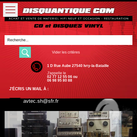
Vider les critères
1 D Rue Aube 27540 Ivry-la-Bataille
J'appelle le
02 77 12 55 06 ou
06 98 95 80 88
J'ÉCRIS UN MAIL À :
avtec.sh@sfr.fr