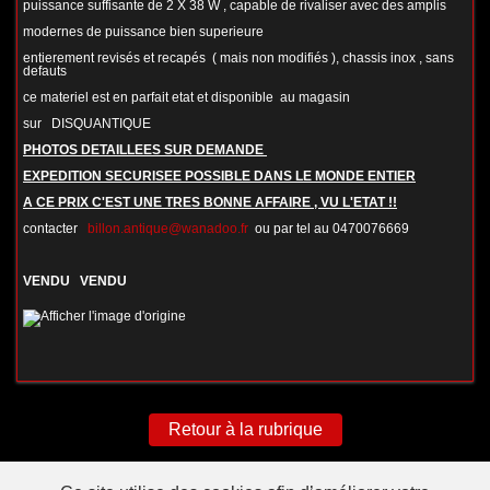
puissance suffisante de 2 X 38 W , capable de rivaliser avec des amplis
modernes de puissance bien superieure
entierement revisés et recapés ( mais non modifiés ), chassis inox , sans
defauts
ce materiel est en parfait etat et disponible au magasin
sur DISQUANTIQUE
PHOTOS DETAILLEES SUR DEMANDE
EXPEDITION SECURISEE POSSIBLE DANS LE MONDE ENTIER
A CE PRIX C'EST UNE TRES BONNE AFFAIRE , VU L'ETAT !!
contacter
billon.antique@wanadoo.fr
ou par tel au 0470076669
VENDU VENDU
Retour à la rubrique