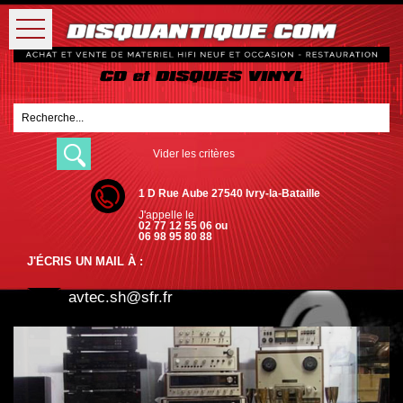
Vider les critères
1 D Rue Aube 27540 Ivry-la-Bataille
J'appelle le
02 77 12 55 06 ou
06 98 95 80 88
J'ÉCRIS UN MAIL À :
avtec.sh@sfr.fr