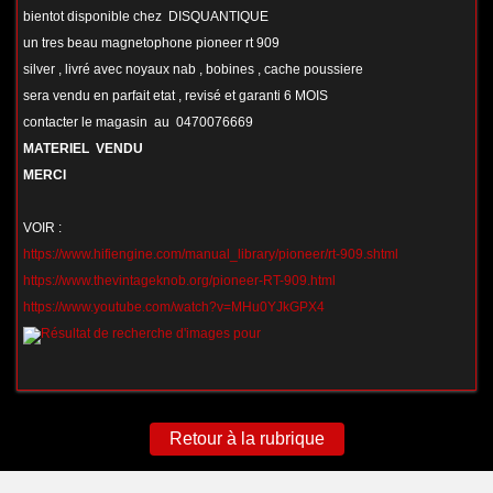
bientot disponible chez DISQUANTIQUE
un tres beau magnetophone pioneer rt 909
silver , livré avec noyaux nab , bobines , cache poussiere
sera vendu en parfait etat , revisé et garanti 6 MOIS
contacter le magasin au 0470076669
MATERIEL VENDU
MERCI
VOIR :
https://www.hifiengine.com/manual_library/pioneer/rt-909.shtml
https://www.thevintageknob.org/pioneer-RT-909.html
https://www.youtube.com/watch?v=MHu0YJkGPX4
Retour à la rubrique