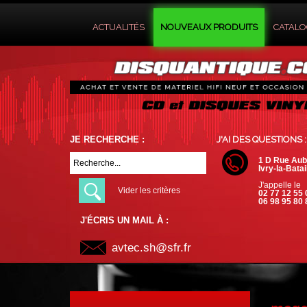
ACTUALITÉS
NOUVEAUX PRODUITS
CATAL
JE RECHERCHE :
J'AI DES QUESTIONS :
1 D Rue Aub
Ivry-la-Batai
J'appelle le
Vider les critères
02 77 12 55 
06 98 95 80 
J'ÉCRIS UN MAIL À :
avtec.sh@sfr.fr