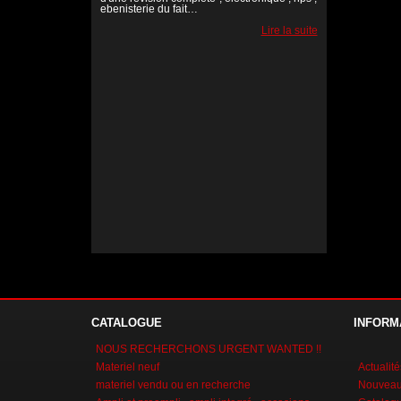
ebenisterie du fait…
Lire la suite
Lire la suite
Lire la suite
CATALOGUE
INFORM
NOUS RECHERCHONS URGENT WANTED !!
Materiel neuf
Actualité
materiel vendu ou en recherche
Nouveaux