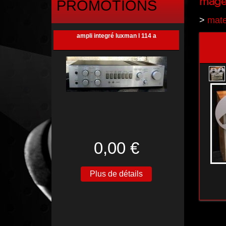
magen
PROMOTIONS
>
mate
ampli integré luxman l 114 a
0,00 €
Plus de détails