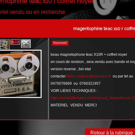
tophine teac x10 r coffret noyer
riel vendu ou en recherche
magentophine teac x10 r coffr
Nouveauté
beau magnetophone teac X10R + coffret noyer
en cours de revision , sera vendu avec bande et n
version reverse , bel etat
contacter
billon.antique@wanadoo.fr
ou par tel au
0470076669 ou 0760321957
VOIR LIENS TECHNIQUES :
https://www.hifiengine.com/manual_library/teac/x-10
MATERIEL VENDU MERCI
Retour à la rubrique