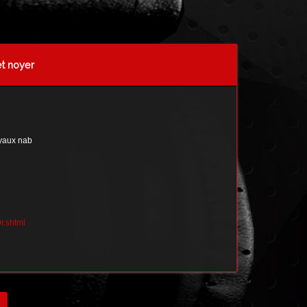
et noyer
oyaux nab
r.shtml