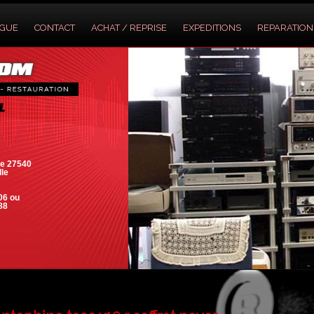
OGUE
CONTACT
ACHAT / REPRISE
EXPEDITIONS
REPARATION
e 27540
lle
06 ou
88