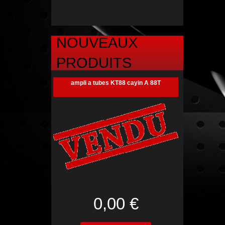
NOUVEAUX
PRODUITS
ampli a tubes KT88 cayin A 88T
0,00 €