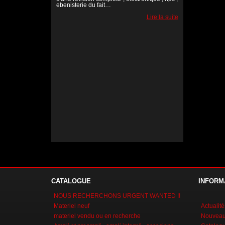
ebenisterie du fait…
Lire la suite
Lire la suite
Lire la suite
CATALOGUE
INFORM
NOUS RECHERCHONS URGENT WANTED !!
Materiel neuf
Actualité
materiel vendu ou en recherche
Nouveaux