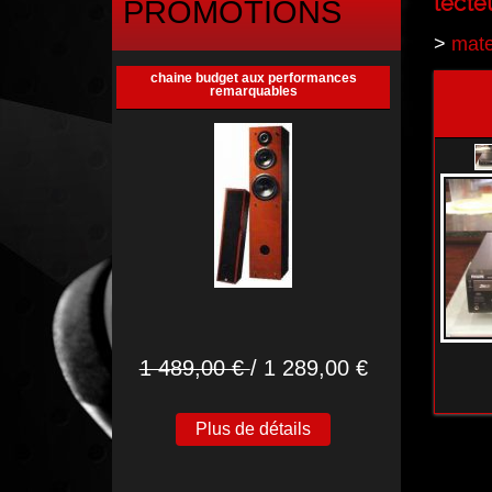
lecte
PROMOTIONS
>
mate
chaine budget aux performances
remarquables
1 489,00 €
/ 1 289,00 €
Plus de détails