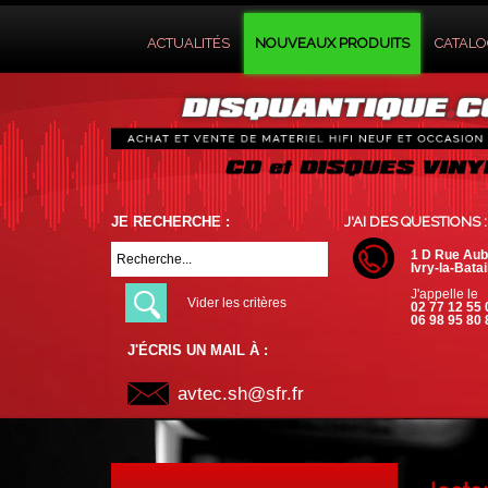
ACTUALITÉS
NOUVEAUX PRODUITS
CATAL
JE RECHERCHE :
J'AI DES QUESTIONS :
1 D Rue Aub
Ivry-la-Batai
J'appelle le
Vider les critères
02 77 12 55 
06 98 95 80 
J'ÉCRIS UN MAIL À :
avtec.sh@sfr.fr