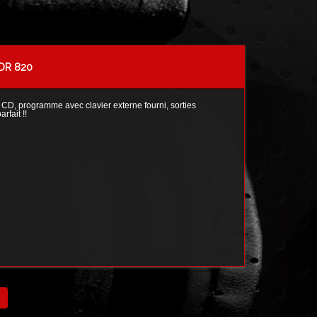
CDR 820
D, programme avec clavier externe fourni, sorties
rfait !!