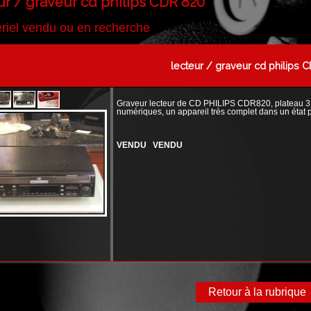
ur / graveur cd philips CDR 820
riel vendu ou en recherche
lecteur / graveur cd philips 
Graveur lecteur de CD PHILIPS CDR820, plateau 3 C
numériques, un appareil très complet dans un état pa
VENDU VENDU
Retour à la rubrique