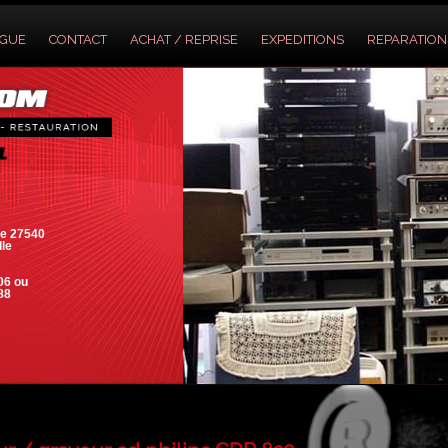
OGUE
CONTACT
ACHAT / REPRISE
EXPEDITIONS
REPARATION
e 27540
lle
06 ou
88