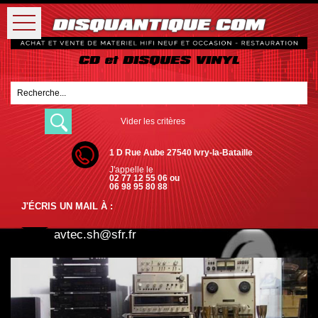
Vider les critères
1 D Rue Aube 27540 Ivry-la-Bataille
J'appelle le
02 77 12 55 06 ou
06 98 95 80 88
J'ÉCRIS UN MAIL À :
avtec.sh@sfr.fr