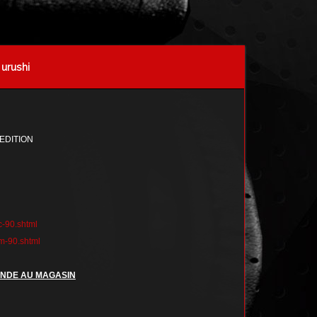
urushi
EDITION
c-90.shtml
/m-90.shtml
ANDE AU MAGASIN