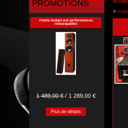
ense
PROMOTIONS
>
mate
chaine budget aux performances
remarquables
1 489,00 €
/ 1 289,00 €
Plus de détails