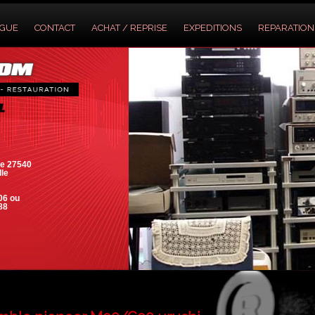
OGUE
CONTACT
ACHAT / REPRISE
EXPEDITIONS
REPARATION
e 27540
lle
06 ou
88