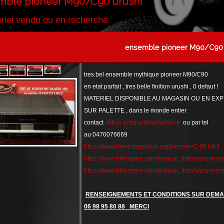
mble pioneer M90/C90 urushi
riel vendu ou en recherche
ensemble pioneer M90/C90 
tres bel ensemble mythique pioneer M90/C90
en etat parfait , tres belle finition urushi , 0 defaut !
MATERIEL DISPONIBLE AU MAGASIN OU EN EXP
SUR PALETTE , dans le monde entier
contact
billon.antique@wanadoo.fr
ou par tel
au 0470076669
https://www.thevintageknob.org/pioneer-C-90.html
https://www.hifiengine.com/manual_library/pioneer/
https://www.hifiengine.com/manual_library/pioneer
RENSEIGNEMENTS ET CONDITIONS SUR DEM
06 98 95 80 88 MERCI