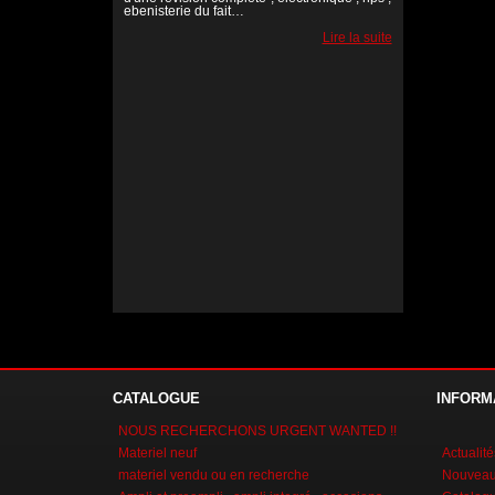
ebenisterie du fait…
Lire la suite
Lire la suite
Lire la suite
CATALOGUE
INFORM
NOUS RECHERCHONS URGENT WANTED !!
Materiel neuf
Actualité
materiel vendu ou en recherche
Nouveaux