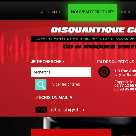
ACTUALITÉS
NOUVEAUX PRODUITS
CATAL
JE RECHERCHE :
J'AI DES QUESTIONS :
1 D Rue Aub
Ivry-la-Batai
J'appelle le
Vider les critères
02 77 12 55 
06 98 95 80 
J'ÉCRIS UN MAIL À :
avtec.sh@sfr.fr