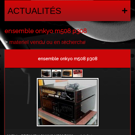
ACTUALITÉS
ensemble onkyo m508 p308
>
materiel vendu ou en recherche
ensemble onkyo m508 p308