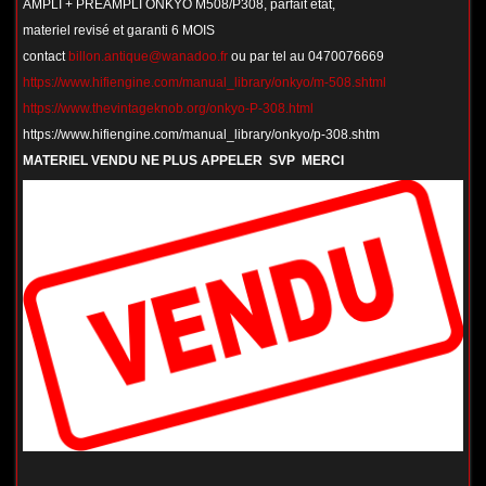
AMPLI + PREAMPLI ONKYO M508/P308, parfait état,
materiel revisé et garanti 6 MOIS
contact
billon.antique@wanadoo.fr
ou par tel au 0470076669
https://www.hifiengine.com/manual_library/onkyo/m-508.shtml
https://www.thevintageknob.org/onkyo-P-308.html
https://www.hifiengine.com/manual_library/onkyo/p-308.shtm
MATERIEL VENDU NE PLUS APPELER SVP MERCI