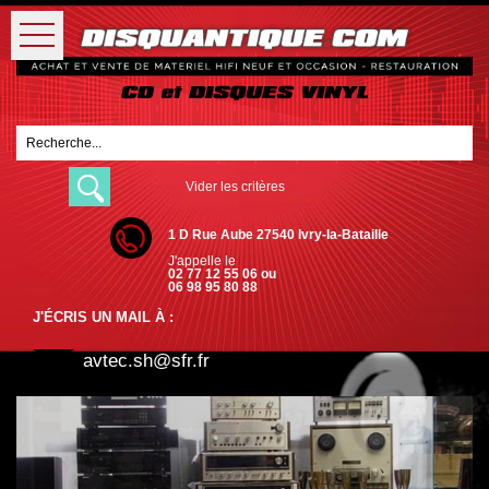
Vider les critères
1 D Rue Aube 27540 Ivry-la-Bataille
J'appelle le
02 77 12 55 06 ou
06 98 95 80 88
J'ÉCRIS UN MAIL À :
avtec.sh@sfr.fr