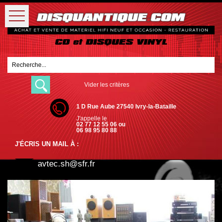
Vider les critères
1 D Rue Aube 27540 Ivry-la-Bataille
J'appelle le
02 77 12 55 06 ou
06 98 95 80 88
J'ÉCRIS UN MAIL À :
avtec.sh@sfr.fr