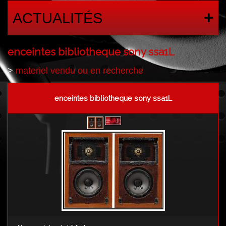
ACTUALITÉS
enceintes bibliotheque sony ssa1L
>
materiel vendu ou en recherche
enceintes bibliotheque sony ssa1L