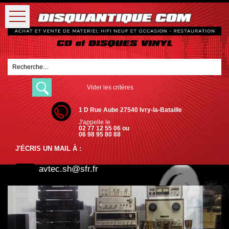
Vider les critères
1 D Rue Aube 27540 Ivry-la-Bataille
J'appelle le
02 77 12 55 06 ou
06 98 95 80 88
J'ÉCRIS UN MAIL À :
avtec.sh@sfr.fr