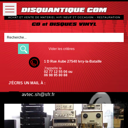
Vider les critères
1 D Rue Aube 27540 Ivry-la-Bataille
J'appelle le
02 77 12 55 06 ou
06 98 95 80 88
J'ÉCRIS UN MAIL À :
avtec.sh@sfr.fr