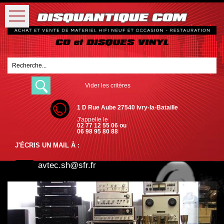
Vider les critères
1 D Rue Aube 27540 Ivry-la-Bataille
J'appelle le
02 77 12 55 06 ou
06 98 95 80 88
J'ÉCRIS UN MAIL À :
avtec.sh@sfr.fr