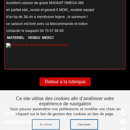
excellent caisson de grave MAGNAT OMEGA 380
en parfait etat , revisé et garanti 6 MOIS , modele equipé
d'un hp de 38 cm a membrane legere , le summum !
ce caisson est livré avec sa telecommande et notice
contacter le magasin 04 70 07 66 69
MATERIEL VENDU MERCI
Retour à la rubrique
Ce site utilise des cookies afin d’améliorer votre
expérience de navigation
Vous pouvez paramétrer vos préférences et modifier vos choix en
CATALOGUE
cliquant sur le lien de gestion des cookies en bas de page.
INFORMATIONS
Je refuse
J'accepte