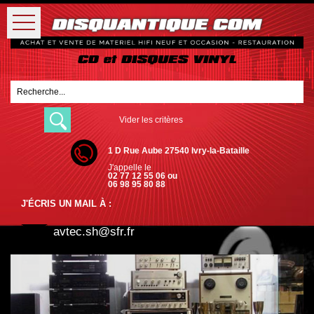
Vider les critères
1 D Rue Aube 27540 Ivry-la-Bataille
J'appelle le
02 77 12 55 06 ou
06 98 95 80 88
J'ÉCRIS UN MAIL À :
avtec.sh@sfr.fr