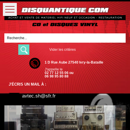
Vider les critères
1 D Rue Aube 27540 Ivry-la-Bataille
J'appelle le
02 77 12 55 06 ou
06 98 95 80 88
J'ÉCRIS UN MAIL À :
avtec.sh@sfr.fr