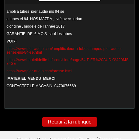
ampli a tubes pier audio ms 84 se
a tubes el 84 NOS MAZDA , livré avec carton
d'origine , modele de l'année 2017
GARANTIE DE 6 MOIS sauf les tubes
VOIR :
https://www.pier-audio.com/amplificateur-a-tubes-lampes-pier-audio-
series-ms-84-se.html
https://www.hautefidelite-hifi.com/store/page/54-PIER%20AUDIO%20MS-
84SE
https://www.pier-audio.com/presse.html
MATERIEL VENDU MERCI
CONTACTEZ LE MAGASIN 0470076669
Retour à la rubrique