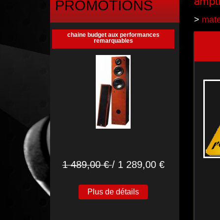
ampli
PROMOTIONS
>
mate
chaine budget aux performances
remarquables
1 489,00 €
/ 1 289,00 €
Plus de détails