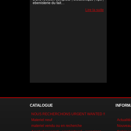
ebenisterie du fait…
Lire la suite
Lire la suite
Lire la suite
CATALOGUE
INFORM
NOUS RECHERCHONS URGENT WANTED !!
Materiel neuf
Actualité
materiel vendu ou en recherche
Nouveaux