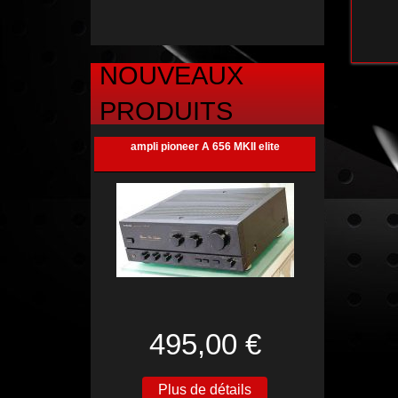
NOUVEAUX
PRODUITS
ampli pioneer A 656 MKII elite
495,00 €
Plus de détails