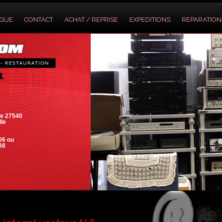
OGUE
CONTACT
ACHAT / REPRISE
EXPEDITIONS
REPARATION
e 27540
lle
06 ou
88