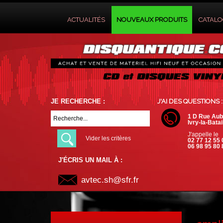
ACTUALITÉS
NOUVEAUX PRODUITS
CATAL
JE RECHERCHE :
J'AI DES QUESTIONS :
1 D Rue Aub
Ivry-la-Batai
J'appelle le
Vider les critères
02 77 12 55 
06 98 95 80 
J'ÉCRIS UN MAIL À :
avtec.sh@sfr.fr