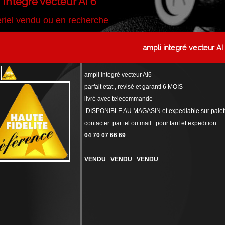
 integré vecteur AI 6
riel vendu ou en recherche
ampli integré vecteur AI
ampli integré vecteur AI6
parfait etat , revisé et garanti 6 MOIS
livré avec telecommande
DISPONIBLE AU MAGASIN et expediable sur palet
contacter par tel ou mail pour tarif et expedition
04 70 07 66 69
VENDU VENDU VENDU