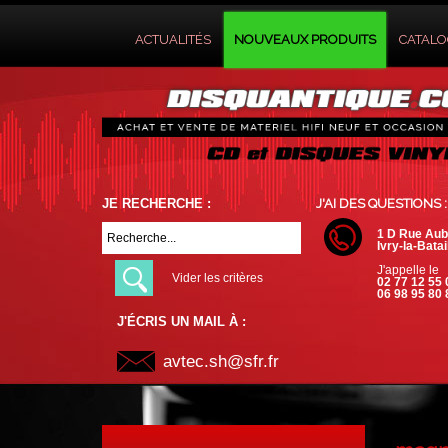
ACTUALITÉS
NOUVEAUX PRODUITS
CATAL
JE RECHERCHE :
J'AI DES QUESTIONS :
1 D Rue Aub
Ivry-la-Batai
J'appelle le
Vider les critères
02 77 12 55 
06 98 95 80 
J'ÉCRIS UN MAIL À :
avtec.sh@sfr.fr