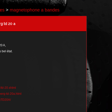
res
>
magnetophone a bandes
g td 20 a
0 A,
 bel état.
/td-20.shtml
berg-td-20a.html
rgTD20A/