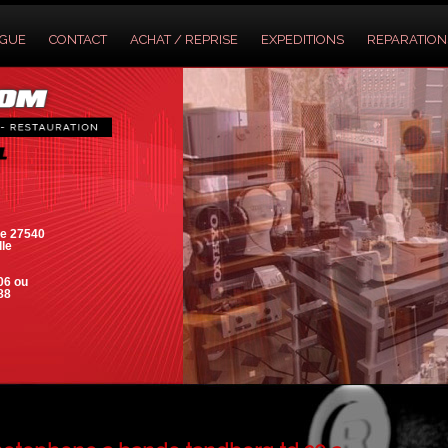
OGUE
CONTACT
ACHAT / REPRISE
EXPEDITIONS
REPARATION
e 27540
lle
06 ou
88