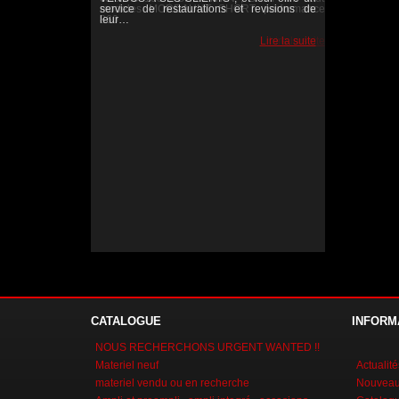
service de restaurations et revisions de
leur…
Lire la suite
Lire la suite
Lire la suite
CATALOGUE
INFORM
NOUS RECHERCHONS URGENT WANTED !!
Materiel neuf
Actualité
materiel vendu ou en recherche
Nouveaux