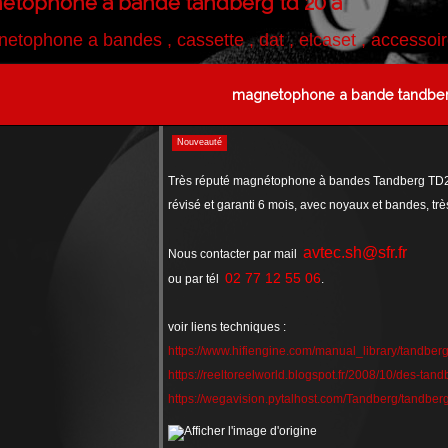
tophone a bande tandberg td 20 a
etophone a bandes , cassette , dat , elcaset , accessoi
magnetophone a bande tandber
Nouveauté
Très réputé magnétophone à bandes Tandberg TD2
révisé et garanti 6 mois, avec noyaux et bandes, très
avtec.sh@sfr.fr
Nous contacter par mail
02 77 12 55 06
ou par tél
.
voir liens techniques :
https://www.hifiengine.com/manual_library/tandberg
https://reeltoreelworld.blogspot.fr/2008/10/des-tand
https://wegavision.pytalhost.com/Tandberg/tandbe