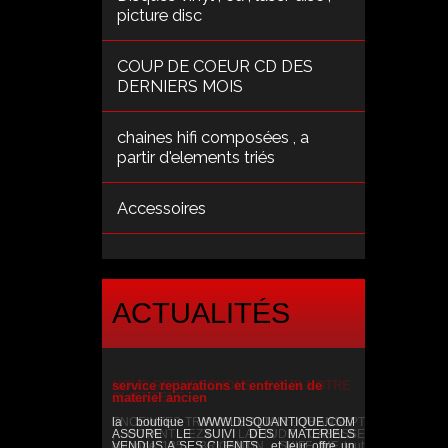
picture disc
COUP DE COEUR CD DES
DERNIERS MOIS
chaines hifi composées , a
partir d'elements triés
Accessoires
ACTUALITÉS
service reparations et entretien de
materiel ancien
la boutique WWW.DISQUANTIQUE.COM
ASSURE LE SUIVI DES MATERIELS
VENDUS A SES CLIENTS , et leur offre un