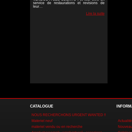
service de restaurations et revisions de
leur…
Lire la suite
Lire la suite
Lire la suite
CATALOGUE
INFORM
NOUS RECHERCHONS URGENT WANTED !!
Materiel neuf
Actualité
materiel vendu ou en recherche
Nouveaux