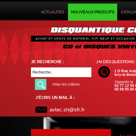
ACTUALITÉS
NOUVEAUX PRODUITS
CATAL
JE RECHERCHE :
J'AI DES QUESTIONS :
1 D Rue Aub
Ivry-la-Batai
J'appelle le
Vider les critères
02 77 12 55 
06 98 95 80 
J'ÉCRIS UN MAIL À :
avtec.sh@sfr.fr