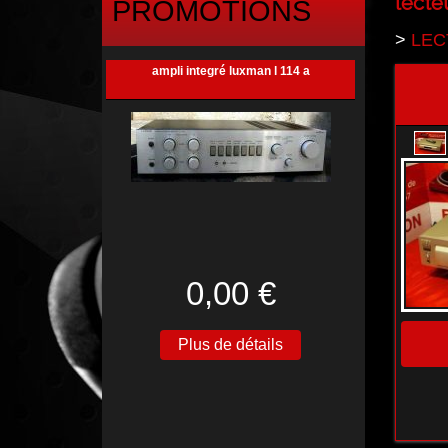
lecte
PROMOTIONS
>
LECT
ampli integré luxman l 114 a
0,00 €
Plus de détails