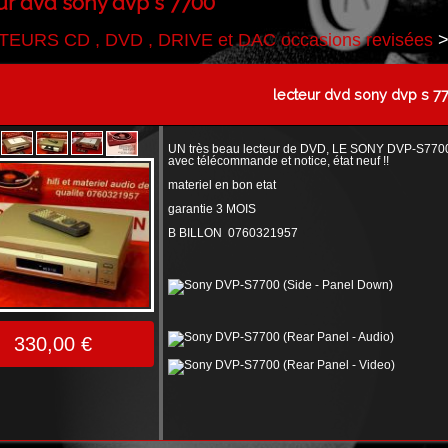
ur dvd sony dvp s 7700
EURS CD , DVD , DRIVE et DAC occasions revisées
lecteur dvd sony dvp s 7
UN très beau lecteur de DVD, LE SONY DVP-S7700, en
avec télécommande et notice, état neuf !!
materiel en bon etat
garantie 3 MOIS
B BILLON 0760321957
330,00 €