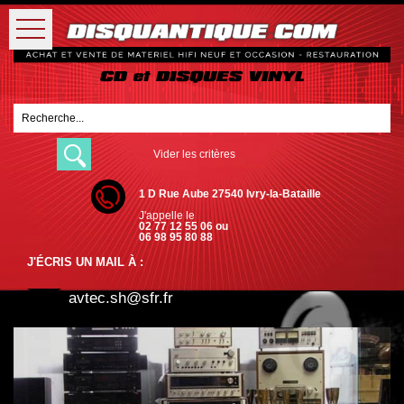
Vider les critères
1 D Rue Aube 27540 Ivry-la-Bataille
J'appelle le
02 77 12 55 06 ou
06 98 95 80 88
J'ÉCRIS UN MAIL À :
avtec.sh@sfr.fr