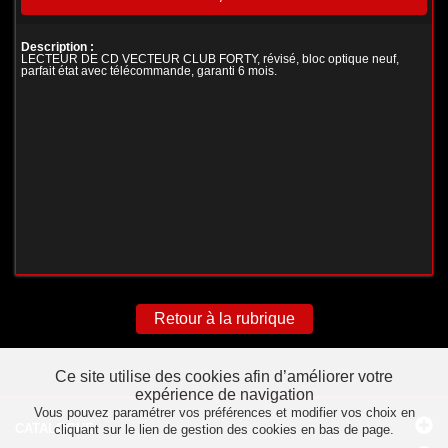
Description :
LECTEUR DE CD VECTEUR CLUB FORTY, révisé, bloc optique neuf,
parfait état avec télécommande, garanti 6 mois.
Retour à la rubrique
Ce site utilise des cookies afin d’améliorer votre
expérience de navigation
Vous pouvez paramétrer vos préférences et modifier vos choix en
CATALOGUE
cliquant sur le lien de gestion des cookies en bas de page.