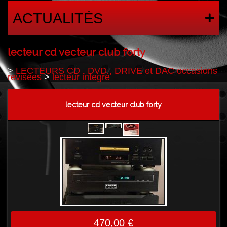
ACTUALITÉS
lecteur cd vecteur club forty
>
LECTEURS CD , DVD , DRIVE et DAC occasions
revisées
>
lecteur integré
lecteur cd vecteur club forty
470,00 €