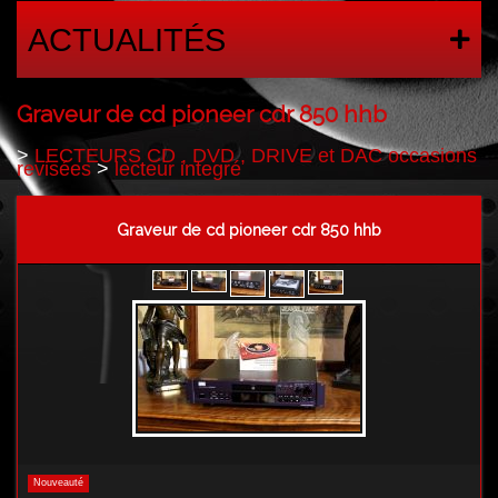
ACTUALITÉS
Graveur de cd pioneer cdr 850 hhb
>
LECTEURS CD , DVD , DRIVE et DAC occasions
revisées
>
lecteur integré
Graveur de cd pioneer cdr 850 hhb
Nouveauté