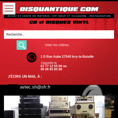
Vider les critères
1 D Rue Aube 27540 Ivry-la-Bataille
J'appelle le
02 77 12 55 06 ou
06 98 95 80 88
J'ÉCRIS UN MAIL À :
avtec.sh@sfr.fr