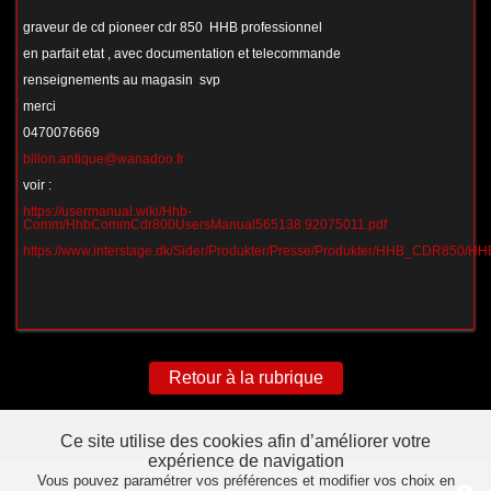
graveur de cd pioneer cdr 850 HHB professionnel
en parfait etat , avec documentation et telecommande
renseignements au magasin svp
merci
0470076669
billon.antique@wanadoo.fr
voir :
https://usermanual.wiki/Hhb-
Comm/HhbCommCdr800UsersManual565138.92075011.pdf
https://www.interstage.dk/Sider/Produkter/Presse/Produkter/HHB_CDR850
Retour à la rubrique
Ce site utilise des cookies afin d’améliorer votre
expérience de navigation
Vous pouvez paramétrer vos préférences et modifier vos choix en