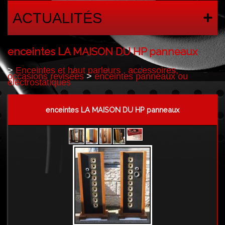
ACTUALITÉS
enceintes LA MAISON DU HP panneaux
>
Enceintes et haut parleurs , accessoires,
occasions revisées
>
enceintes panneaux ou
electrostatiques
enceintes LA MAISON DU HP panneaux