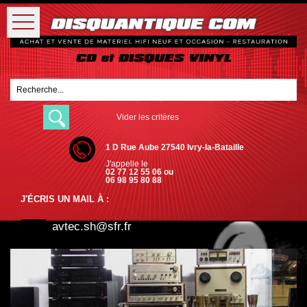
Vider les critères
1 D Rue Aube 27540 Ivry-la-Bataille
J'appelle le
02 77 12 55 06 ou
06 98 95 80 88
J'ÉCRIS UN MAIL À :
avtec.sh@sfr.fr