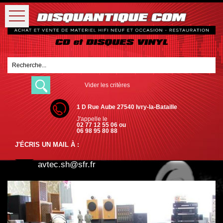
Vider les critères
1 D Rue Aube 27540 Ivry-la-Bataille
J'appelle le
02 77 12 55 06 ou
06 98 95 80 88
J'ÉCRIS UN MAIL À :
avtec.sh@sfr.fr