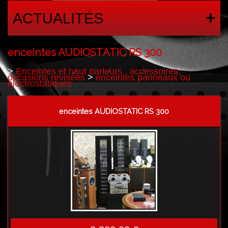
ACTUALITÉS
enceintes AUDIOSTATIC RS 300
>
Enceintes et haut parleurs , accessoires,
occasions revisées
>
enceintes panneaux ou
electrostatiques
enceintes AUDIOSTATIC RS 300