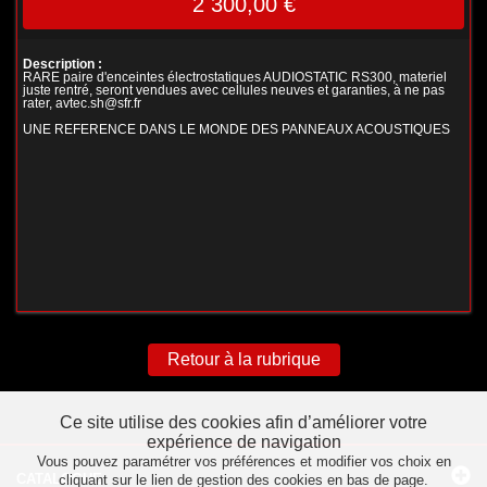
2 300,00 €
Description :
RARE paire d'enceintes électrostatiques AUDIOSTATIC RS300, materiel
juste rentré, seront vendues avec cellules neuves et garanties, à ne pas
rater, avtec.sh@sfr.fr
UNE REFERENCE DANS LE MONDE DES PANNEAUX ACOUSTIQUES
Retour à la rubrique
Ce site utilise des cookies afin d’améliorer votre
expérience de navigation
Vous pouvez paramétrer vos préférences et modifier vos choix en
CATALOGUE
cliquant sur le lien de gestion des cookies en bas de page.