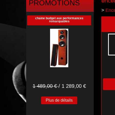
encei
PROMOTIONS
>
Ence
chaine budget aux performances
remarquables
1 489,00 €
/ 1 289,00 €
Plus de détails