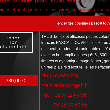
ntes colonnes pascal louvet Horus
intes et haut parleurs , accessoires, occasions revisées
enceintes colonnes pascal lou
TRES belles et efficaces petites colonn
français PASCAL LOUVET , les Horus , 
etat neuf , rendement confortable de 91
avec un bon ampli a tubes ( 6L6 , 300b,
timbres et dynamique magnifiques , gen
un reel plaisirs d'ecoute , elles s'effac
Nous contacter,
1 380,00 €
Mail :
avtec.sh@sfr.fr
Tél : 02 77 12 55 06.
: 06 98 95 80 88.