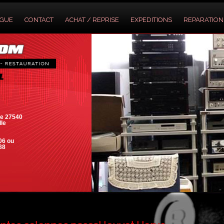
OGUE
CONTACT
ACHAT / REPRISE
EXPEDITIONS
REPARATION
e 27540
lle
06 ou
88