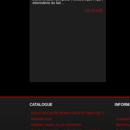
ebenisterie du fait…
Lire la suite
Lire la suite
Lire la suite
CATALOGUE
INFORM
NOUS RECHERCHONS URGENT WANTED !!
Materiel neuf
Actualité
materiel vendu ou en recherche
Nouveaux