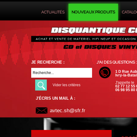
ACTUALITÉS
NOUVEAUX PRODUITS
CATAL
JE RECHERCHE :
J'AI DES QUESTIONS :
1 D Rue Aub
Ivry-la-Batai
J'appelle le
Vider les critères
02 77 12 55 
06 98 95 80 
J'ÉCRIS UN MAIL À :
avtec.sh@sfr.fr