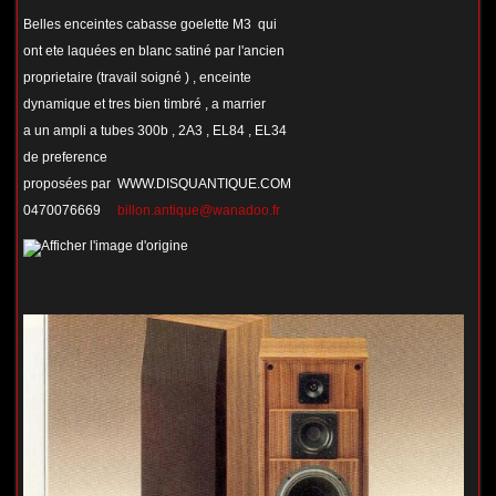
Belles enceintes cabasse goelette M3 qui
ont ete laquées en blanc satiné par l'ancien
proprietaire (travail soigné ) , enceinte
dynamique et tres bien timbré , a marrier
a un ampli a tubes 300b , 2A3 , EL84 , EL34
de preference
proposées par WWW.DISQUANTIQUE.COM
0470076669
billon.antique@wanadoo.fr