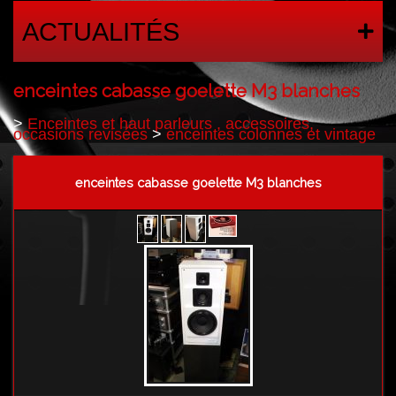
ACTUALITÉS
enceintes cabasse goelette M3 blanches
>
Enceintes et haut parleurs , accessoires,
occasions revisées
>
enceintes colonnes et vintage
enceintes cabasse goelette M3 blanches