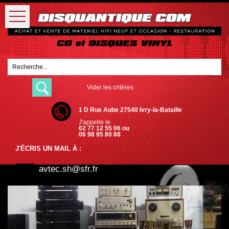
Vider les critères
1 D Rue Aube 27540 Ivry-la-Bataille
J'appelle le
02 77 12 55 06 ou
06 98 95 80 88
J'ÉCRIS UN MAIL À :
avtec.sh@sfr.fr