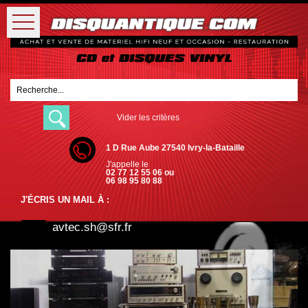
Vider les critères
1 D Rue Aube 27540 Ivry-la-Bataille
J'appelle le
02 77 12 55 06 ou
06 98 95 80 88
J'ÉCRIS UN MAIL À :
avtec.sh@sfr.fr