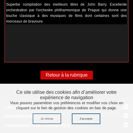
Superbe compilation des meilleurs titres de John Barry. Excellente
orchestration par l'orchestre philharmonique de Prague qui donne une
touche classique à des musiques de films dont certaines sont des
morceaux de bravoure
Retour à la rubrique
Ce site utilise des cookies afin d’améliorer votre
expérience de navigation
Vous pouvez paramétrer vos préférences et modifier vos choix en
CATALOGUE
cliquant sur le lien de gestion des cookies en bas de page.
INFORMATIONS
Je refuse
J'accepte
COORDONNÉES
DE L'ENTREPRISE