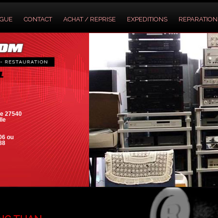
OGUE
CONTACT
ACHAT / REPRISE
EXPEDITIONS
REPARATION
e 27540
lle
06 ou
88