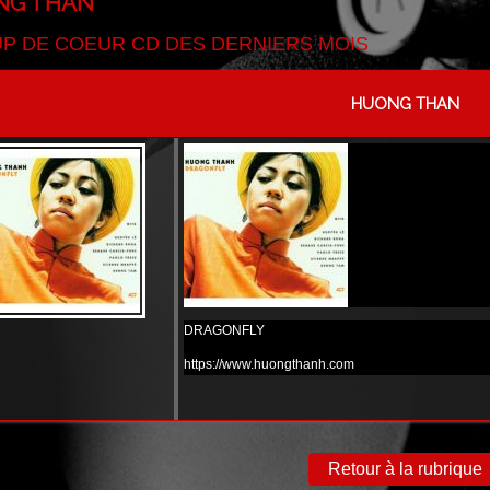
NG THAN
P DE COEUR CD DES DERNIERS MOIS
HUONG THAN
DRAGONFLY
https://www.huongthanh.com
Retour à la rubrique