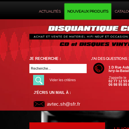
ACTUALITÉS
NOUVEAUX PRODUITS
CATAL
JE RECHERCHE :
J'AI DES QUESTIONS :
1 D Rue Aub
Ivry-la-Batai
J'appelle le
Vider les critères
02 77 12 55 
06 98 95 80 
J'ÉCRIS UN MAIL À :
avtec.sh@sfr.fr