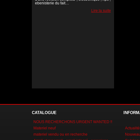
ebenisterie du fait…
Lire la suite
Lire la suite
Lire la suite
CATALOGUE
INFORM
NOUS RECHERCHONS URGENT WANTED !!
Materiel neuf
Actualité
materiel vendu ou en recherche
Nouveaux