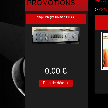
HUO
PROMOTIONS
>
COU
ampli integré luxman l 114 a
0,00 €
Plus de détails