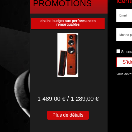
Identi
PROMOTIONS
Email
chaine budget aux performances
remarquables
Mot de 
Se sou
Vous devez 
1 489,00 €
/ 1 289,00 €
Plus de détails