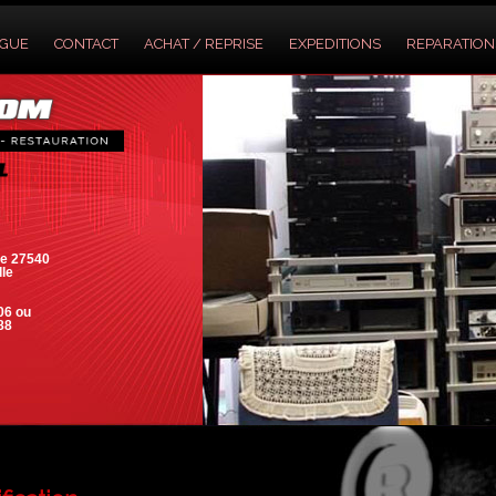
OGUE
CONTACT
ACHAT / REPRISE
EXPEDITIONS
REPARATION
e 27540
lle
06 ou
88