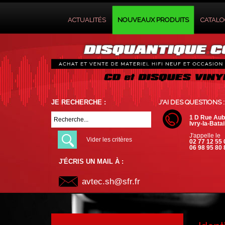
ACTUALITÉS
NOUVEAUX PRODUITS
CATAL
JE RECHERCHE :
J'AI DES QUESTIONS :
1 D Rue Aub
Ivry-la-Batai
J'appelle le
Vider les critères
02 77 12 55 
06 98 95 80 
J'ÉCRIS UN MAIL À :
avtec.sh@sfr.fr