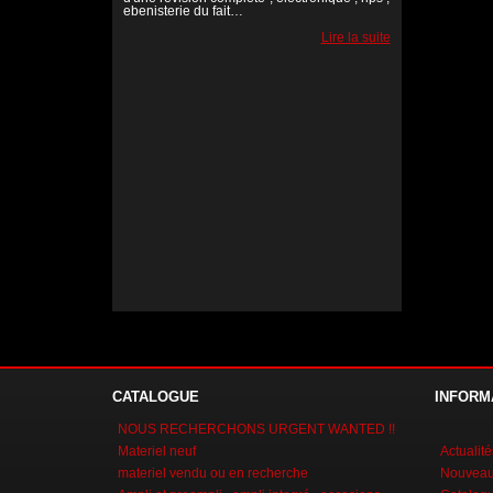
ebenisterie du fait…
Lire la suite
Lire la suite
Lire la suite
CATALOGUE
INFORM
NOUS RECHERCHONS URGENT WANTED !!
Materiel neuf
Actualité
materiel vendu ou en recherche
Nouveaux