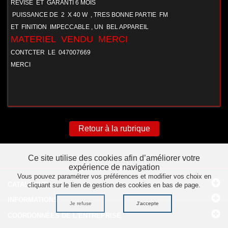
REVISE ET GARANTI 6 MOIS
PUISSANCE DE 2 X 40 W , TRES BONNE PARTIE FM
ET FINITION IMPECCABLE , UN BEL APPAREIL
MATERIEL VENDU MERCI
CONTCTER LE 047007669
MERCI
Retour à la rubrique
Ce site utilise des cookies afin d’améliorer votre
expérience de navigation
Vous pouvez paramétrer vos préférences et modifier vos choix en
CATALOGUE
cliquant sur le lien de gestion des cookies en bas de page.
INFORMATIONS
Je refuse
J'accepte
COORDONNÉES
DE L'ENTREPRISE