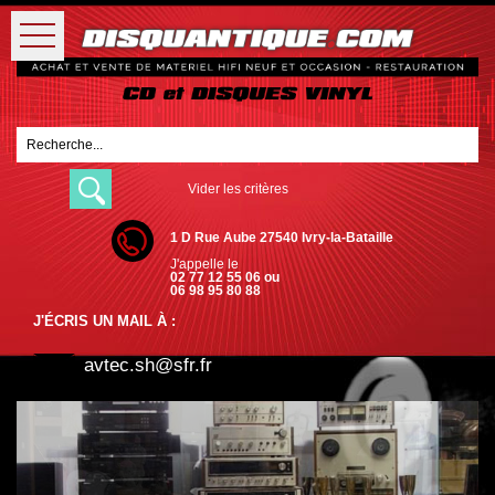
Vider les critères
1 D Rue Aube 27540 Ivry-la-Bataille
J'appelle le
02 77 12 55 06 ou
06 98 95 80 88
J'ÉCRIS UN MAIL À :
avtec.sh@sfr.fr