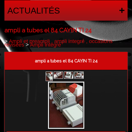
ACTUALITÉS
ampli a tubes el 84 CAYIN TI 24
>
Ampli et preampli , ampli integré , occasions
revisées
>
Ampli integré
ampli a tubes el 84 CAYIN TI 24