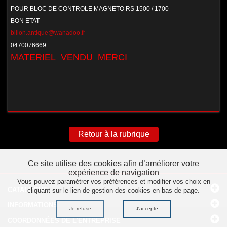
POUR BLOC DE CONTROLE MAGNETO RS 1500 / 1700
BON ETAT
billon.antique@wanadoo.fr
0470076669
MATERIEL VENDU MERCI
Retour à la rubrique
Ce site utilise des cookies afin d’améliorer votre
expérience de navigation
Vous pouvez paramétrer vos préférences et modifier vos choix en
CATALOGUE
cliquant sur le lien de gestion des cookies en bas de page.
INFORMATIONS
Je refuse
J'accepte
COORDONNÉES
DE L'ENTREPRISE