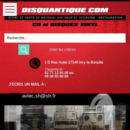
Vider les critères
1 D Rue Aube 27540 Ivry-la-Bataille
J'appelle le
02 77 12 55 06 ou
06 98 95 80 88
J'ÉCRIS UN MAIL À :
avtec.sh@sfr.fr